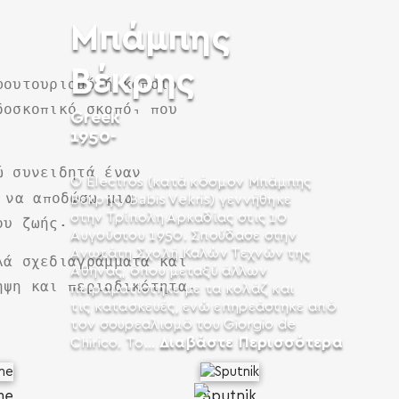
Μπάμπης
Βέκρης
φουτουρισμό ή κάποιο
δοσκοπικό σκοπό, που
Greek
1950-
ώ συνειδητά έναν
Ο Electros (κατά κόσμον Μπάμπης
 να αποδώσω μια
Βέκρης/Babis Vekris) γεννήθηκε
στην Τρίπολη Αρκαδίας στις 10
ου ζωής.
Αυγούστου 1950. Σπούδασε στην
Ανωτάτη Σχολή Καλών Τεχνών της
λά σχεδιαγράμματα και
Αθήνας, όπου μεταξύ άλλων
ηψη και περιοδικότητα.
πειραματίστηκε με τα κολάζ και
τις κατασκευές, ενώ επηρεάστηκε από
τον σουρεαλισμό του Giorgio de
Διαβάστε Περισσότερα
Chirico. Το...
me
Sputnik