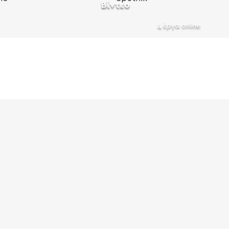
Bίντεο
4 έργα online