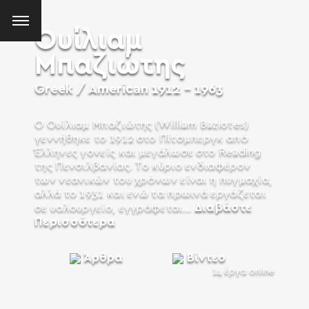
Ουίλιαμ
Μπαζιώτης
Greek / American
1912 - 1963
Ο Ουίλιαμ Μπαζιώτης (William Baziotes)
γεννήθηκε το 1912 στο Πίτσμπεργκ από
Έλληνες γονείς και μεγάλωσε στο Reading
της Πενσιλβανίας. Το κύριο ενδιαφέρον
των νεανικών του χρόνων είναι η πυγμαχία,
αλλά το 1931 και ενώ τα πρωινά εργάζεται
Διαβάστε
σε υαλουργείο, εγγράφεται...
Περισσότερα
Άρθρα
Bίντεο
14 έργα online