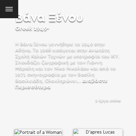
Βάνα Ξένου
Greek
1949-
Η Βάνα Ξένου γεννήθηκε το 1949 στην
Αθήνα. Το 1968 εισάγεται στην Ανωτάτη
Σχολή Καλών Τεχνών με υποτροφία του ΙΚΥ.
Σπουδάζει ζωγραφική με τον Γιάννη
Μόραλη και τον Νίκο Νικολάου και από το
1971 σκηνογραφία με τον Βασίλη
Διαβάστε
Βασιλειάδη. Ολοκληρώνει...
Περισσότερα
2 έργα online
SEARCH AND PRESS ENTER