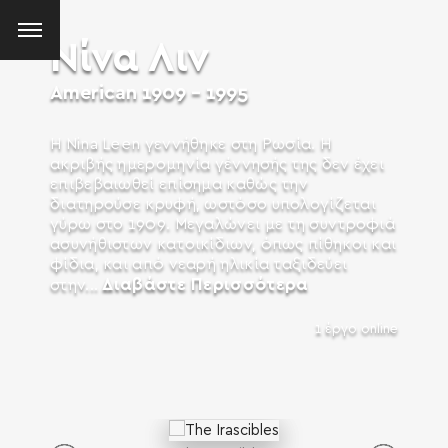
Νίνα Λιν
American
1909 - 1995
Η Nina Leen γεννήθηκε στη Ρωσία. Η
ακριβής ημερομηνία γέννησής της δεν έχει
επιβεβαιωθεί επίσημα καθώς την
διατηρούσε κρυφή, ωστόσο υπολογίζεται
γύρω στο 1909. Μεγαλώνει με τη συντροφιά
ασυνήθιστων κατοικίδιων, όπως πίθηκοι και
φίδια, και από νεαρή ηλικία ταξιδεύει
Διαβάστε Περισσότερα
στην...
1 έργo online