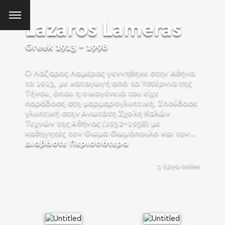
Lazaros Lameras
Greek
1913 - 1998
Ο Λάζαρος Λαμέρας γεννήθηκε στην Αθήνα
το 1913, με καταγωγή από τα Υστέρνια της
Τήνου, όπου η οικογένειά του είχε
παράδοση στη μαρμαρογλυπτική. Σπούδασε
γλυπτική στην Ανωτάτη Σχολή Καλών
Τεχνών της Αθήνας (1932–1938) με
καθηγητές τον Θωμά Θωμόπουλο και τον...
Διαβάστε Περισσότερα
3 έργα online
SEARCH AND PRESS ENTER