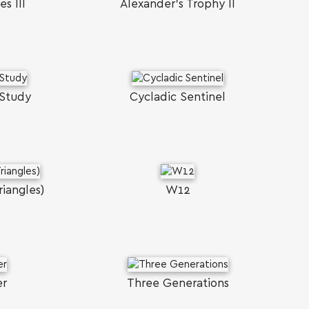
es III
Alexander's Trophy II
 Study
Cycladic Sentinel
iangles)
W12
er
Three Generations