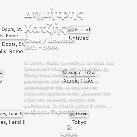
Δημήτρης
Χατζής
Untitled
Greek / American
 Doors, St.
1921 - 2006
alls, Rome
Ο Dimitri Hadzi γεννήθηκε το 1921 στο
Greenwich Village της Νέας Υόρκης.
Γόνος οικογένειας μεταναστών,
ο
Χωρίς Τίτλο
μεγαλώνει στο Brooklyn και τα
απογεύματα του τα περνάει σε
ελληνικό σχολείο όπου μαθαίνει την
ελληνική γλώσσα, ιστορία και
μυθολογία. Σε ηλικία μόλις 8 ετών,...
Διαβάστε Περισσότερα
es, I and II
Tokyo
Άρθρα