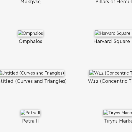
Μυκήνες
Pillars of Hercul
Omphalos
Harvard Square
titled (Curves and Triangles)
W12 (Concentric Tr
Petra II
Tiryns Mark