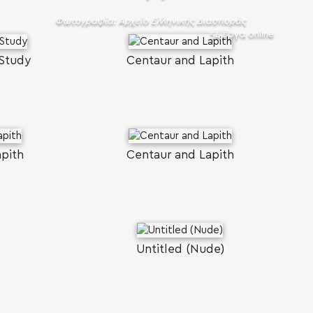
Φωτογραφία: Αρχείο Ελληνικής Διασποράς
54 έργα online
 Study
Centaur and Lapith
pith
Centaur and Lapith
Untitled (Nude)