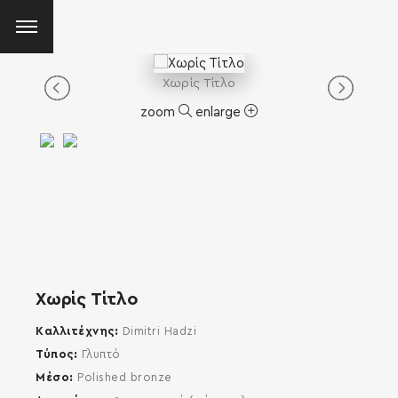
Χωρίς Τίτλο
zoom
enlarge
Χωρίς Τίτλο
Καλλιτέχνης
Dimitri Hadzi
Τύπος
Γλυπτό
Μέσο
Polished bronze
SEARCH AND PRESS ENTER