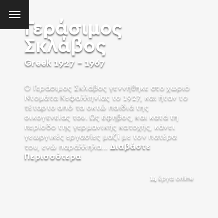
Γεράσιμος
Σκλάβος
Greek
1927 - 1967
Ο Γεράσιμος Σκλάβος γεννήθηκε στο χωριό
Ντομάτα Κεφαλληνίας το 1927, και ήταν το
τέταρτο από τα οκτώ παιδιά της
οικογενείας του. Ως έφηβος, και κατά τη
περίοδο της γερμανικής κατοχής, κάνει
γεωργικές εργασίες μαζί με τον πατέρα
Διαβάστε
του, ενώ παράλληλα...
Περισσότερα
14 έργα online