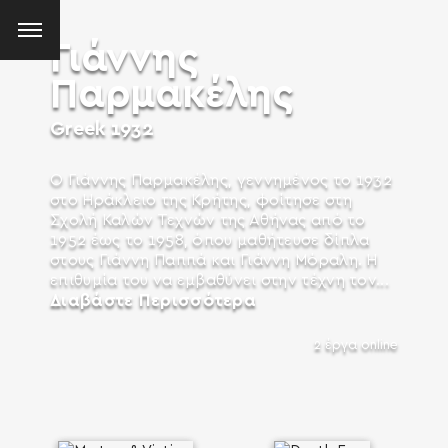
Γιάννης
Παρμακέλης
Greek
1932
Ο Γιάννης Παρμακέλης, γεννημένος το 1932
στο Ηράκλειο της Κρήτης, φοίτησε στη
Σχολή Καλών Τεχνών της Αθήνας από το
1952 έως το 1958, όπου μαθήτευσε δίπλα
στους Γιάννη Παππά και Γιάννη Μόραλη. Η
επιθυμία του να εμβαθύνει στην τέχνη τον...
Διαβάστε Περισσότερα
2 έργα online
SEARCH AND PRESS ENTER