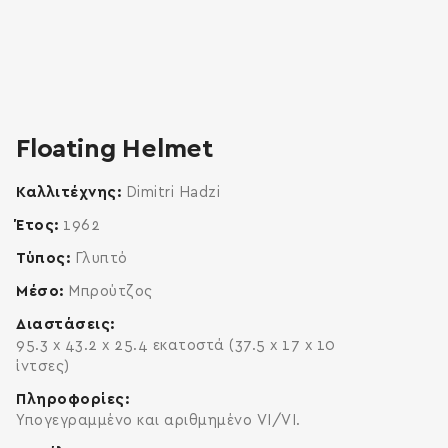
zoom
enlarge
Floating Helmet
Καλλιτέχνης
Dimitri Hadzi
Έτος
1962
Τύπος
Γλυπτό
Μέσο
Μπρούτζος
Διαστάσεις
95.3 x 43.2 x 25.4 εκατοστά (37.5 x 17 x 10
ίντσες)
Πληροφορίες
Υπογεγραμμένο και αριθμημένο VI/VI.