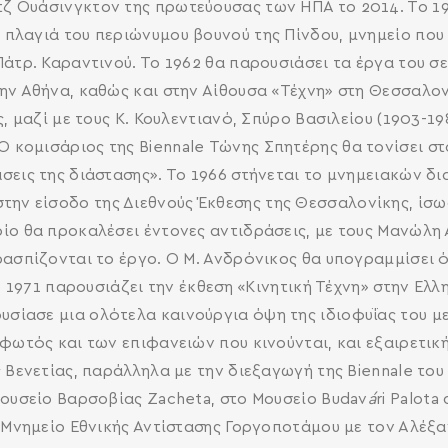
ζ Ουάσινγκτον της πρωτεύουσας των ΗΠΑ το 2014. Το 1
πλαγιά του περιώνυμου βουνού της Πίνδου, μνημείο που 
Πάτρ. Καραντινού. Το 1962 θα παρουσιάσει τα έργα του σ
ην Αθήνα, καθώς και στην Αίθουσα «Τέχνη» στη Θεσσαλονί
ς, μαζί με τους Κ. Κουλεντιανό, Σπύρο Βασιλείου (1903-19
 Ο κομισάριος της Biennale Τώνης Σπητέρης θα τονίσει 
σεις της διάστασης». Το 1966 στήνεται το μνημειακών δ
στην είσοδο της Διεθνούς Έκθεσης της Θεσσαλονίκης, ίσ
ίο θα προκαλέσει έντονες αντιδράσεις, με τους Μανώλη 
ρασπίζονται το έργο. Ο Μ. Ανδρόνικος θα υπογραμμίσει ό
 Το 1971 παρουσιάζει την έκθεση «Κινητική Τέχνη» στην 
ίασε μια ολότελα καινούργια όψη της ιδιοφυΐας του με 
 φωτός και των επιφανειών που κινούνται, και εξαιρετικ
 Βενετίας, παράλληλα με την διεξαγωγή της Biennale του 
Μουσείο Βαρσοβίας Zacheta, στο Μουσείο Budav
á
ri Palot
 Μνημείο Εθνικής Αντίστασης Γοργοποτάμου με τον Αλέξα