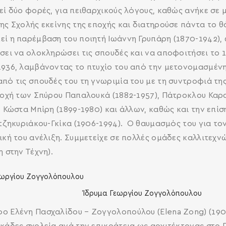
θεί δύο φορές, για πειθαρχικούς λόγους, καθώς ανήκε σε
ης Σχολής εκείνης της εποχής και διατηρούσε πάντα το θ
εί η παρέμβαση του ποιητή Ιωάννη Γρυπάρη (1870-1942), 
σει να ολοκληρώσει τις σπουδές και να αποφοιτήσει το 1
1936, λαμβάνοντας το πτυχίο του από την μετονομασμέν
από τις σπουδές του τη γνωριμία του με τη συντροφιά τη
ετοχή των Σπύρου Παπαλουκά (1882-1957), Πάτροκλου Καρα
), Κώστα Μπίρη (1899-1980) και άλλων, καθώς και την επ
ατζηκυριάκου-Γκίκα (1906-1994). Ο θαυμασμός του για το
ική του ανέλιξη. Συμμετείχε σε πολλές ομάδες καλλιτεχν
 στην Τέχνη).
Ίδρυμα Γεωργίου Ζογγολόπουλου
ο Ελένη Πασχαλίδου – Ζογγολοπούλου (Elena Zong) (1909