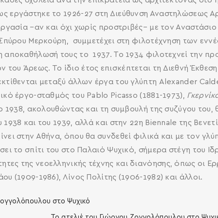
εκάδες σχολεία ανά την επικράτεια ως αρχιτέκτονας στο
ως εργάστηκε το 1926-27 στη Διεύθυνση Αναστηλώσεως Α
εργασία –αν και όχι χωρίς προστριβές– με τον Αναστάσι
ς Σπύρου Μερκούρη, συμμετέχει στη φιλοτέχνηση των ενν
η αποκαθήλωσή τους το 1937. Το 1934 φιλοτεχνεί την πρ
του Άρεως. Το ίδιο έτος επισκέπτεται τη Διεθνή Έκθεση 
κτίθενται μεταξύ άλλων έργα του γλύπτη Alexander Calder
ικό έργο-σταθμός του Pablo Picasso (1881-1973),
Γκερνίκ
το 1938, ακολουθώντας και τη συμβουλή της συζύγου του, 
1938 και του 1939, αλλά και στην 22η Biennale της Βενετ
νει στην Αθήνα, όπου θα συνδεθεί φιλικά και με τον γλύ
ίσει το σπίτι του στο Παλαιό Ψυχικό, σήμερα στέγη του 
τες της νεοελληνικής τέχνης και διανόησης, όπως οι Ερ
ου (1909-1986), Λίνος Πολίτης (1906-1982) και άλλοι.
Το ατελιέ του Γιώργου Ζογγολόπουλου στο Ψυχι