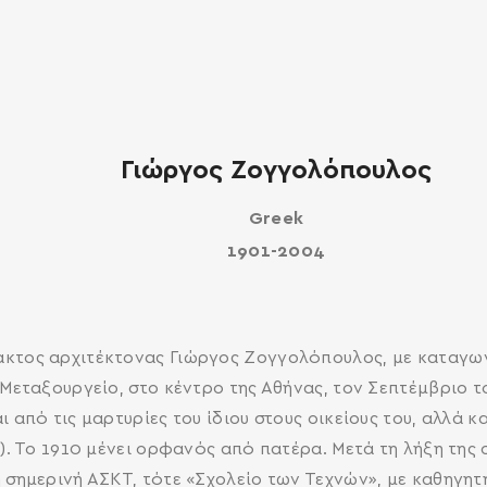
Γιώργος Ζογγολόπουλος
Greek
1901-2004
ακτος αρχιτέκτονας Γιώργος Ζογγολόπουλος, με καταγω
 Μεταξουργείο, στο κέντρο της Αθήνας, τον Σεπτέμβριο 
ι από τις μαρτυρίες του ίδιου στους οικείους του, αλλά κ
8). Το 1910 μένει ορφανός από πατέρα. Μετά τη λήξη της 
τη σημερινή ΑΣΚΤ, τότε «Σχολείο των Τεχνών», με καθηγ