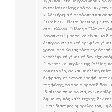
1970 και μετά με έργα «που κινούντ
εντοπίσει επίσης από το 1979 την
κυλάει ήρεμα ή απρόοπτα και σπασμ
Starobinski, Pierre Restany, με το
στο μέλλον». Ο ίδιος ο Έλληνας γλύ
“αναπνέει”, μπορεί να είναι μια 
ξεπερνούσε τα καθιερωμένα γλυπτ
χρησιμοποιώντας τόσο την έφεσή τ
νεοελληνική γλυπτική δεν είχε ακ
Ευρώπης και κυρίως της Γαλλίας, 
του στο νέο, αν και με ελλιπή επί
έκφραση, σε έντονη επαφή με την 
της φύσης, τα οποία προσέδιδαν μ
ιδιαίτερα σημαίνουσα, ενώ η επίδρ
δημιουργικός καλλιτέχνης, δεν επέ
με τις διάσημες ομπρέλες του, μη 