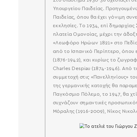
Στο διάστημα 1930-38 σχεδιάζει δ
Υπουργείου Παιδείας. Προηγουμέν
Παιδείας, όπου θα έχει γόνιμη συν
εκκλησίες. Το 1934, επί δημαρχία
πλατεία Ομονοίας, μέχρι την άδοξ
«Λεωφόρο Ηρώων 1821» στο Πεδίον 
από το Ισπανικό Περίπτερο, όπου ε
(1876-1942), και κυρίως το ζωγραφ
Charles Despiau (1874-1946). Από 
συμμετοχή στις «Πανελληνίους» του 
της γερμανικής κατοχής θα παραμεί
Παγκόσμιο Πόλεμο, το 1947, θα χτ
συχνάζουν σημαντικές προσωπικότη
Μόραλης (1916-2009), Νίκος Νικολά