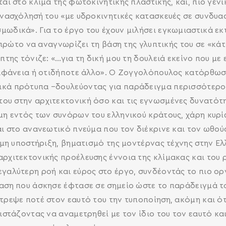
αι στο κλίμα της φωτοκινητικής πλαστικής, και, πιο γενι
 ενασχόλησή του «με υδροκινητικές κατασκευές σε συνδυ
ωδικά». Για το έργο του έχουν μιλήσει εγκωμιαστικά εκτ
ν πρώτο να αναγνωρίζει τη βάση της γλυπτικής του σε «κάτ
πτης τόνιζε: «…για τη δική μου τη δουλειά εκείνο που με
διαφάνεια ή οτιδήποτε άλλο». Ο Ζογγολόπουλος κατόρθωσ
ικά πρότυπα –δουλεύοντας για παράδειγμα περισσότερο 
ου στην αρχιτεκτονική όσο και τις εγνωσμένες δυνατότητ
όμη εντός των συνόρων του ελληνικού κράτους, χάρη κυρί
και στο ανανεωτικό πνεύμα που τον διέκρινε και τον ωθο
σημη υποστήριξη, βηματισμό της μοντέρνας τέχνης στην Ε
αρχιτεκτονικής προέλευσης έννοια της κλίμακας και του 
εγαλύτερη ροή και εύρος στο έργο, συνδέοντάς το πιο ορ
αση που άσκησε έφτασε σε σημείο ώστε το παράδειγμά το
τρεψε ποτέ στον εαυτό του την τυποποίηση, ακόμη και ότ
διστάζοντας να αναμετρηθεί με τον ίδιο του τον εαυτό κα