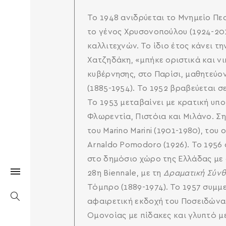
Το 1948 ανιδρύεται το Μνημείο Π
το γένος Χρυσονοπούλου (1924-20
καλλιτεχνών. Το ίδιο έτος κάνει τ
Χατζηδάκη, «μπήκε οριστικά και ν
κυβέρνησης, στο Παρίσι, μαθητεύον
(1885-1954). Το 1952 βραβεύεται σ
Το 1953 μεταβαίνει με κρατική υποτ
Φλωρεντία, Πιστόια και Μιλάνο. Ση
του Marino Marini (1901-1980), του
Arnaldo Pomodoro (1926). Το 1956
στο δημόσιο χώρο της Ελλάδας με 
28η Biennale, με τη
Δραματική Σύν
Τόμπρο (1889-1974). Το 1957 συμμε
αφαιρετική εκδοχή του Ποσειδώνα.
Ομονοίας με πίδακες και γλυπτό με