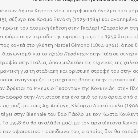
εσόντων Δήμου Κερατσινίου, υπερφυσικό άγαλμα από μάρ
15), σύζυγο του Κοσμά Ξενάκη (1925-1984) και αγαπημέ
ην πρώτη του ατομική έκθεση στην Γκαλερί «Ζαχαρίου» σ
ικηφόρα στην περίοδο της ωριμότητος». Το 1949 θα μεταβ
τας κοντά στο γλύπτη Marcel Gimond (1894-1961), όπου θ
ε διαγωνισμό για το
Ηρώο Πεσόντων
στην Ιτέα σε συνεργ
ροφία στην Ιταλία, όπου μελετάει τις τεχνικές της χαλκο
μαντική για τη σταδιακή και οριστική στροφή του στην α
 οποίου αναγνωρίζει τις αρχαϊκές βάσεις στην ετρουσκική
SEARCH AND PRESS ENTER
 ανιδρύεται το Μνημείο Πεσόντων της Κοκκινιάς, στην Π
αναφορά στην Αντίσταση και ένα από τα πιο άρτια από αι
θεση
, μαζί με τους Αχ. Απέργη, Κλέαρχο Λουκόπουλο (1906
τέχει στην Biennale του Σάο Πάολο με τον Κώστα Κουλεντ
 Το 1958-60 θα αναλάβει μαζί με τον αρχιτέκτονα Κωνσ
 τον αφαιρετικό Ποσειδώνα του, ο οποίος δεν θα τοποθετ