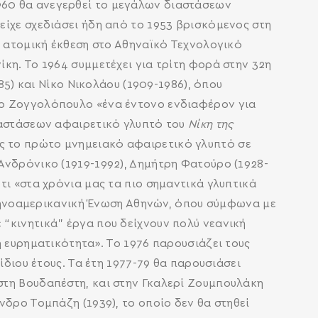
960 θα ανεγερθεί το μεγάλων διαστάσεων
είχε σχεδιάσει ήδη από το 1953 βρισκόμενος στη
ε ατομική έκθεση στο Αθηναϊκό Τεχνολογικό
κη. Το 1964 συμμετέχει για τρίτη φορά στην 32η
85) και Νίκο Νικολάου (1909-1986), όπου
στο Ζογγολόπουλο «ένα έντονο ενδιαφέρον για
ιαστάσεων αφαιρετικό γλυπτό του
Νίκη της
ως το πρώτο μνημειακό αφαιρετικό γλυπτό σε
Ανδρόνικο (1919-1992), Δημήτρη Φατούρο (1928-
τι «στα χρόνια μας τα πιο σημαντικά γλυπτικά
Ελληνοαμερικανική Ένωση Αθηνών, όπου σύμφωνα με
“κινητικά” έργα που δείχνουν πολύ νεανική
ή ευρηματικότητα». Το 1976 παρουσιάζει τους
ίδιου έτους. Τα έτη 1977-79 θα παρουσιάσει
a στη Βουδαπέστη, και στην Γκαλερί Ζουμπουλάκη
νδρο Τομπάζη (1939), το οποίο δεν θα στηθεί