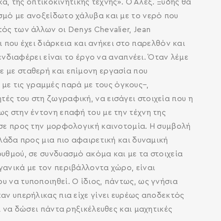
κά, της οπτικοκινητικής τέχνης». Ο Αλέξ. Ξύδης θα
ασμό με ανοξείδωτο χάλυβα και με το νερό που
ός των άλλων οι Denys Chevalier, Jean
ι που έχει διάρκεια και ανήκει στο παρελθόν και
 ενδιαφέρει είναι το έργο να αναπνέει. Όταν λέμε
ε με σταθερή και επίμονη εργασία που
με τις γραμμές παρά με τους όγκους–,
ές του στη ζωγραφική, να εισάγει στοιχεία που η
ως στην έντονη επαφή του με την τέχνη της
ύσε προς την μορφολογική καινοτομία. Η συμβολή
λλάδα προς μια πιο αφαιρετική και δυναμική
ρυθμού, σε συνδυασμό ακόμα και με τα στοιχεία
γανικά με τον περιβάλλοντα χώρο, είναι
υ να τυποποιηθεί. Ο ίδιος, πάντως, ως γνήσια
αν υπερήλικας πια είχε γίνει ευρέως αποδεκτός
ι να δώσει πάντα ρηξικέλευθες και μαχητικές