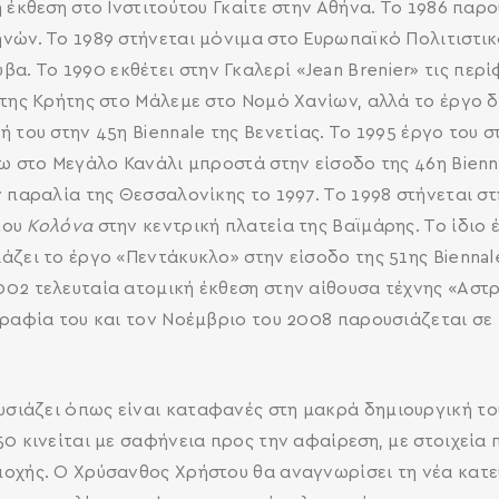
 έκθεση στο Ινστιτούτου Γκαίτε στην Αθήνα. Το 1986 παρ
νών. Το 1989 στήνεται μόνιμα στο Ευρωπαϊκό Πολιτιστι
α. Το 1990 εκθέτει στην Γκαλερί «Jean Brenier» τις περ
 της Κρήτης στο Μάλεμε στο Νομό Χανίων, αλλά το έργο 
 του στην 45η Biennale της Βενετίας. Το 1995 έργο του σ
ω στο Μεγάλο Κανάλι μπροστά στην είσοδο της 46η Bienna
ν παραλία της Θεσσαλονίκης το 1997. Το 1998 στήνεται σ
του
Κολόνα
στην κεντρική πλατεία της Βαϊμάρης. Το ίδιο
ζει το έργο «Πεντάκυκλο» στην είσοδο της 51ης Biennale
02 τελευταία ατομική έκθεση στην αίθουσα τέχνης «Αστρ
γραφία του και τον Νοέμβριο του 2008 παρουσιάζεται σε
σιάζει όπως είναι καταφανές στη μακρά δημιουργική το
50 κινείται με σαφήνεια προς την αφαίρεση, με στοιχεία
οχής. Ο Χρύσανθος Χρήστου θα αναγνωρίσει τη νέα κατε