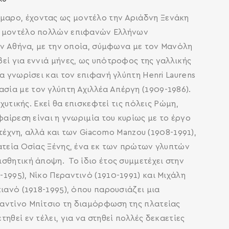
μαρο, έχοντας ως μοντέλο την Αριάδνη Ξενάκη
νο μοντέλο πολλών επιφανών Ελλήνων
την Αθήνα, με την οποία, σύμφωνα με τον Μανόλη
εί για εννιά μήνες, ως υπότροφος της γαλλικής
α γνωρίσει και τον επιφανή γλύπτη Henri Laurens
ασία με τον γλύπτη Αχιλλέα Απέργη (1909-1986).
χυτικής. Εκεί θα επισκεφτεί τις πόλεις Ρώμη,
φαίρεση είναι η γνωριμία του κυρίως με το έργο
 τέχνη, αλλά και των Giacomo Manzou (1908-1991),
λατεία Οσίας Ξένης, ένα εκ των πρώτων γλυπτών
σθητική άποψη. Το ίδιο έτος συμμετέχει στην
-1995), Νίκο Περαντινό (1910-1991) και Μιχάλη
ιανό (1918-1995), όπου παρουσιάζει μια
ταντίνο Μπίτσιο τη διαμόρφωση της πλατείας
ηθεί εν τέλει, για να στηθεί πολλές δεκαετίες