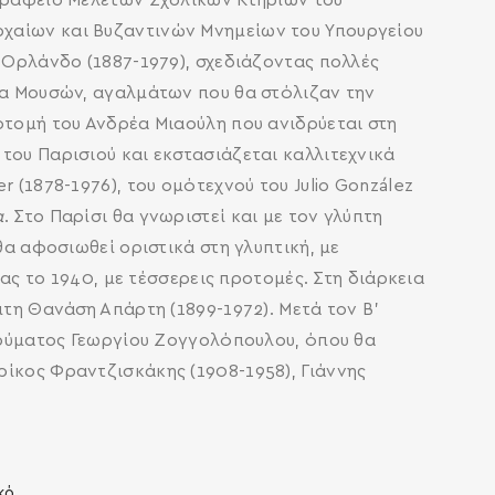
 Γραφείο Μελετών Σχολικών Κτηρίων του
ρχαίων και Βυζαντινών Μνημείων του Υπουργείου
ο Ορλάνδο (1887-1979), σχεδιάζοντας πολλές
έα Μουσών, αγαλμάτων που θα στόλιζαν την
οτομή του Ανδρέα Μιαούλη που ανιδρύεται στη
του Παρισιού και εκστασιάζεται καλλιτεχνικά
 (1878-1976), του ομότεχνού του Julio González
α
. Στο Παρίσι θα γνωριστεί και με τον γλύπτη
θα αφοσιωθεί οριστικά στη γλυπτική, με
ίας το 1940, με τέσσερεις προτομές. Στη διάρκεια
πτη Θανάση Απάρτη (1899-1972). Μετά τον Β’
Ιδρύματος Γεωργίου Ζογγολόπουλου, όπου θα
ρίκος Φραντζισκάκης (1908-1958), Γιάννης
κό