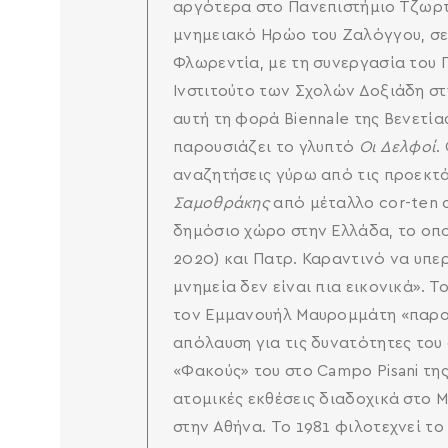
αργότερα στο Πανεπιστήμιο Τζωρτ
μνημειακό Ηρώο του Ζαλόγγου, σε 
Φλωρεντία, με τη συνεργασία του 
Ινστιτούτο των Σχολών Δοξιάδη στ
αυτή τη φορά Biennale της Βενετία
παρουσιάζει το γλυπτό
Οι Δελφοί
.
αναζητήσεις γύρω από τις προεκτά
Σαμοθράκης
από μέταλλο cor-ten 
δημόσιο χώρο στην Ελλάδα, το οπο
2020) και Πατρ. Καραντινό να υπε
μνημεία δεν είναι πια εικονικά».
τον Εμμανουήλ Μαυρομμάτη «παρουσ
απόλαυση για τις δυνατότητες του
«Φακούς» του στο Campo Pisani της
ατομικές εκθέσεις διαδοχικά στο 
στην Αθήνα. To 1981 φιλοτεχνεί το