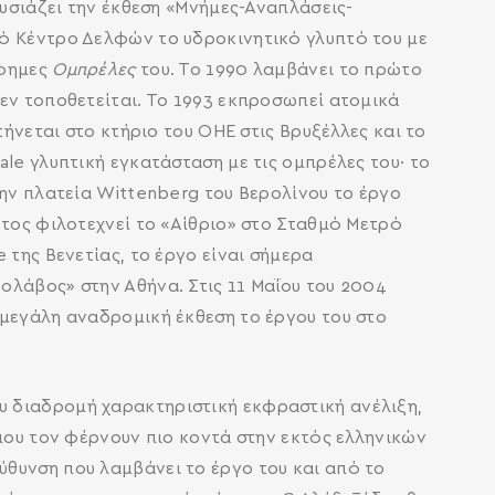
ουσιάζει την έκθεση «Μνήμες-Αναπλάσεις-
κό Κέντρο Δελφών το υδροκινητικό γλυπτό του με
ίφημες
Ομπρέλες
του. Το 1990 λαμβάνει το πρώτο
δεν τοποθετείται. Το 1993 εκπροσωπεί ατομικά
τήνεται στο κτήριο του ΟΗΕ στις Βρυξέλλες και το
le γλυπτική εγκατάσταση με τις ομπρέλες του∙ το
την πλατεία Wittenberg του Βερολίνου το έργο
 έτος φιλοτεχνεί το «Αίθριο» στο Σταθμό Μετρό
 της Βενετίας, το έργο είναι σήμερα
ολάβος» στην Αθήνα. Στις 11 Μαΐου του 2004
 μεγάλη αναδρομική έκθεση το έργου του στο
υ διαδρομή χαρακτηριστική εκφραστική ανέλιξη,
 που τον φέρνουν πιο κοντά στην εκτός ελληνικών
ύθυνση που λαμβάνει το έργο του και από το