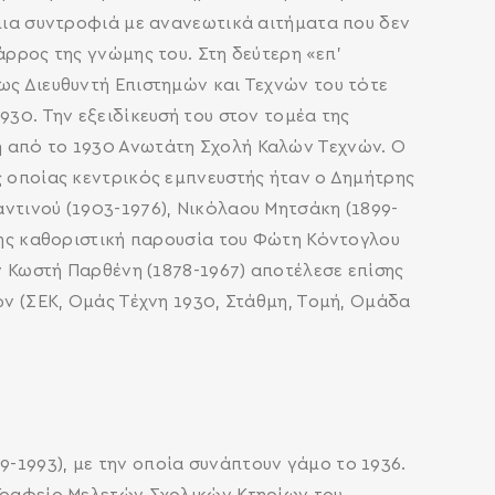
 μια συντροφιά με ανανεωτικά αιτήματα που δεν
άρρος της γνώμης του. Στη δεύτερη «επ’
ως Διευθυντή Επιστημών και Τεχνών του τότε
930. Την εξειδίκευσή του στον τομέα της
η από το 1930 Ανωτάτη Σχολή Καλών Τεχνών. Ο
ς οποίας κεντρικός εμπνευστής ήταν ο Δημήτρης
ντινού (1903-1976), Νικόλαου Μητσάκη (1899-
ίσης καθοριστική παρουσία του Φώτη Κόντογλου
ν Κωστή Παρθένη (1878-1967) αποτέλεσε επίσης
ών (ΣΕΚ, Ομάς Τέχνη 1930, Στάθμη, Τομή, Ομάδα
-1993), με την οποία συνάπτουν γάμο το 1936.