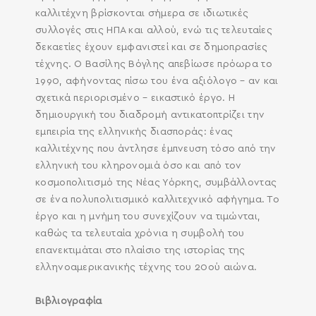
καλλιτέχνη βρίσκονται σήμερα σε ιδιωτικές
συλλογές στις ΗΠΑ και αλλού, ενώ τις τελευταίες
δεκαετίες έχουν εμφανιστεί και σε δημοπρασίες
τέχνης. Ο Βασίλης Βόγλης απεβίωσε πρόωρα το
1990, αφήνοντας πίσω του ένα αξιόλογο – αν και
σχετικά περιορισμένο – εικαστικό έργο. Η
δημιουργική του διαδρομή αντικατοπτρίζει την
εμπειρία της ελληνικής διασποράς: ένας
καλλιτέχνης που άντλησε έμπνευση τόσο από την
ελληνική του κληρονομιά όσο και από τον
κοσμοπολιτισμό της Νέας Υόρκης, συμβάλλοντας
σε ένα πολυπολιτισμικό καλλιτεχνικό αφήγημα. Το
έργο και η μνήμη του συνεχίζουν να τιμώνται,
καθώς τα τελευταία χρόνια η συμβολή του
επανεκτιμάται στο πλαίσιο της ιστορίας της
ελληνοαμερικανικής τέχνης του 20ού αιώνα.
Βιβλιογραφία