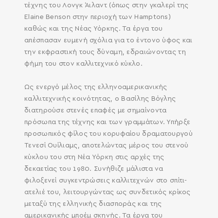
τέχνης του Λονγκ Άιλαντ (όπως στην γκαλερί της
Elaine Benson στην περιοχή των Hamptons)
καθώς και της Νέας Υόρκης. Τα έργα του
απέσπασαν ευμενή σχόλια για το έντονο ύφος και
την εκφραστική τους δύναμη, εδραιώνοντας τη
φήμη του στον καλλιτεχνικό κύκλο.
Ως ενεργό μέλος της ελληνοαμερικανικής
καλλιτεχνικής κοινότητας, ο Βασίλης Βόγλης
διατηρούσε στενές επαφές με σημαίνοντα
πρόσωπα της τέχνης και των γραμμάτων. Υπήρξε
προσωπικός φίλος του κορυφαίου δραματουργού
Τενεσί Ουίλιαμς, αποτελώντας μέρος του στενού
κύκλου του στη Νέα Υόρκη στις αρχές της
δεκαετίας του 1980. Συνήθιζε μάλιστα να
φιλοξενεί συγκεντρώσεις καλλιτεχνών στο σπίτι-
ατελιέ του, λειτουργώντας ως συνδετικός κρίκος
μεταξύ της ελληνικής διασποράς και της
αμερικανικής μποέμ σκηνής. Τα έργα του