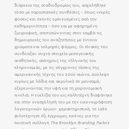
διάρκεια της σταδιοδρομίας του, ασχολήθηκε
τόσο με παραστατικές συνθέσεις – όπως νεκρές
φύσεις και σκηνές εμπνευσμένες από την
καθημερινότητα – όσο και με αφηρημένη
ζωγραφική, αποτυπώνοντας στον καμβά τις
δημιουργικές του αναζητήσεις με έντονα
χρώματα και τολμηρές φόρμες. Οι πίνακές του
συνδύαζαν συχνά στοιχεία μεσογειακής
αισθητικής, απόηχους της ελληνικής του
κληρονομιάς, με τις σύγχρονες τάσεις της
αμερικανικής τέχνης του 20ού αιώνα. Δούλεψε
κυρίως με λάδια και ακρυλικά σε μουσαμά,
εξερευνώντας την υφή και τη χειρονομιακή
πινελιά. Η ευελιξία του ως καλλιτέχνη διαφάνηκε
και στην ενασχόλησή του με την εικονογράφηση
λογοτεχνικών έργων· χαρακτηριστικά, το 1986
φιλοτέχνησε έξι έγχρωμες εικόνες για την
ποιητική συλλογή
The Brooklyn Branding Parlors