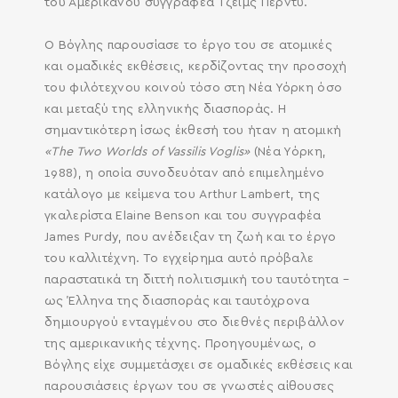
του Αμερικανού συγγραφέα Τζέιμς Πέρντυ.
Ο Βόγλης παρουσίασε το έργο του σε ατομικές
και ομαδικές εκθέσεις, κερδίζοντας την προσοχή
του φιλότεχνου κοινού τόσο στη Νέα Υόρκη όσο
και μεταξύ της ελληνικής διασποράς. Η
σημαντικότερη ίσως έκθεσή του ήταν η ατομική
«The Two Worlds of Vassilis Voglis»
(Νέα Υόρκη,
1988), η οποία συνοδευόταν από επιμελημένο
κατάλογο με κείμενα του Arthur Lambert, της
γκαλερίστα Elaine Benson και του συγγραφέα
James Purdy, που ανέδειξαν τη ζωή και το έργο
του καλλιτέχνη. Το εγχείρημα αυτό πρόβαλε
SEARCH AND PRESS ENTER
παραστατικά τη διττή πολιτισμική του ταυτότητα –
ως Έλληνα της διασποράς και ταυτόχρονα
δημιουργού ενταγμένου στο διεθνές περιβάλλον
της αμερικανικής τέχνης. Προηγουμένως, ο
Βόγλης είχε συμμετάσχει σε ομαδικές εκθέσεις και
παρουσιάσεις έργων του σε γνωστές αίθουσες