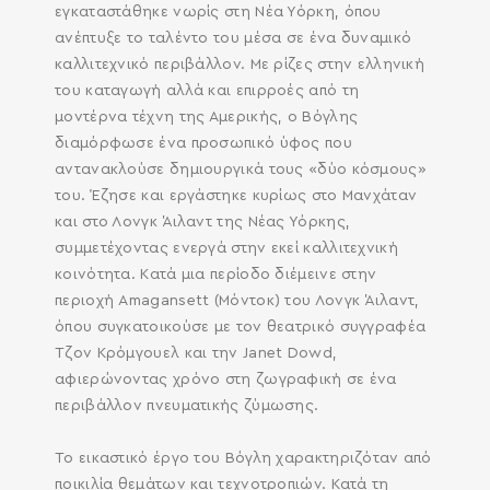
εγκαταστάθηκε νωρίς στη Νέα Υόρκη, όπου
ανέπτυξε το ταλέντο του μέσα σε ένα δυναμικό
καλλιτεχνικό περιβάλλον. Με ρίζες στην ελληνική
του καταγωγή αλλά και επιρροές από τη
μοντέρνα τέχνη της Αμερικής, ο Βόγλης
διαμόρφωσε ένα προσωπικό ύφος που
αντανακλούσε δημιουργικά τους «δύο κόσμους»
του. Έζησε και εργάστηκε κυρίως στο Μανχάταν
και στο Λονγκ Άιλαντ της Νέας Υόρκης,
συμμετέχοντας ενεργά στην εκεί καλλιτεχνική
κοινότητα. Κατά μια περίοδο διέμεινε στην
περιοχή Amagansett (Μόντοκ) του Λονγκ Άιλαντ,
όπου συγκατοικούσε με τον θεατρικό συγγραφέα
Τζον Κρόμγουελ και την Janet Dowd,
αφιερώνοντας χρόνο στη ζωγραφική σε ένα
περιβάλλον πνευματικής ζύμωσης.
Το εικαστικό έργο του Βόγλη χαρακτηριζόταν από
ποικιλία θεμάτων και τεχνοτροπιών. Κατά τη