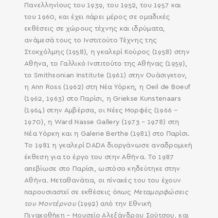
Πανελληνίους του 1939, του 1952, του 1957 και
του 1960, και έχει πάρει μέρος σε ομαδικές
εκθέσεις σε χώρους τέχνης και ιδρύματα,
ανάμεσά τους το Ινστιτούτο Τέχνης της
Στοκχόλμης (1958), η γκαλερί Κούρος (1958) στην
Αθήνα, το Γαλλικό Ινστιτούτο της Αθήνας (1959),
το Smithsonian Institute (1961) στην Ουάσιγκτον,
η Ann Ross (1962) στη Νέα Υόρκη, η Oeil de Boeuf
(1962, 1963) στο Παρίσι, η Griekse Kunstenaars
(1964) στην Αμβέρσα, οι Νέες Μορφές (1966 –
1970), η Ward Nasse Gallery (1973 – 1978) στη
Νέα Υόρκη και η Galerie Berthe (1981) στο Παρίσι.
Το 1981 η γκαλερί DADA διοργάνωσε αναδρομική
έκθεση για το έργο του στην Αθήνα. Το 1987
απεβίωσε στο Παρίσι, ωστόσο κηδεύτηκε στην
Αθήνα. Μεταθανάτια, οι πίνακές του του έχουν
παρουσιαστεί σε εκθέσεις όπως
Μεταμορφώσεις
του Μοντέρνου
(1992) από την Εθνική
Πινακοθήκη – Μουσείο Αλεξάνδρου Σούτσου, και