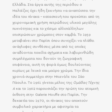
Ελλάδα. Στα έργα αυτής της περιόδου ο
Μαλτέζος έχει ήδη ξεκινήσει να αναπτύσσει την
ιδέα του πίνακα – κατασκευή που προκύπτει από τη
χειρονομιακή χρήση πετρώδους υλικού μεγάλης
πυκνότητας και το χτίσιμο αλλεπάλληλων
επιστρώσεων χρώματος στον καμβά. Το 1959
μεταβαίνει στο Παρίσι όπου συνεχίζει να πλάθει
ανάγλυφες συνθέσεις μέσα από τις οποίες
αναδύονται ποικίλα σχήματα και λαβυρινθώδη
συμπλέγματα που δονούν τη ζωγραφική
επιφάνεια, αυτή τη φορά όμως δουλεύοντας
κυρίως με λευκό και μαύρο χρώμα. Την ίδια
χρονιά συμμετέχει στην Μπιενάλε του Σάο
Πάουλο. Το 1961 γίνεται μέλος της
Ομάδας Τέχνης
Α
και το 1962 παρουσιάζει την πρώτη του ατομική
SEARCH AND PRESS ENTER
έκθεση στην Galerie Mouffe στο Παρίσι. Την
δεκαετία του 1970, οι πίνακες του αποκτούν
συμβολικό χαρακτήρα με αφετηρία τα