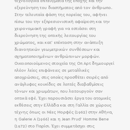
τεχνολογικά επιτεύγματα της εποχής και την
εξερεύνηση του διαστήματος από τον άνθρωπο.
Στην τελευταία φάση της πορείας του, αφήνει
πίσω του την εξπρεσιονιστική αφαίρεση και την
χειρονομιακή γραφή για να εστιάσει στη
διερεύνηση της οπτικής λειτουργίας του
χρώματος, και κατ’ επέκταση στην ανάπτυξη
διανοητικών γεωμετρικών συνθέσεων και
σχηματοποιημένων ανθρώπινων μορφών.
Οικειοποιούμενος στοιχεία της Οπ Αρτ δημιουργεί
πλέον λείες επιφάνειες σε μεταλλικές
αποχρώσεις, στις οποίες προσθέτει σειρές από
ανάγλυφες κουκίδες σε λεπτές διαβαθμίσεις
τόνων και χρωμάτων, που λειτουργούν σαν
οπτικά εφέ. Έχει παρουσιάσει έργα του ατομικές
εκθέσεις στην Ελλάδα και στη Γαλλία σε χώρους
τέχνης όπως οι Νέες Μορφές (1962) στην Αθήνα,
η Galerie A (1966) και η Jean Prud’ Homme Bene
(1972) στο Παρίσι. Έχει συμμετάσχει στις