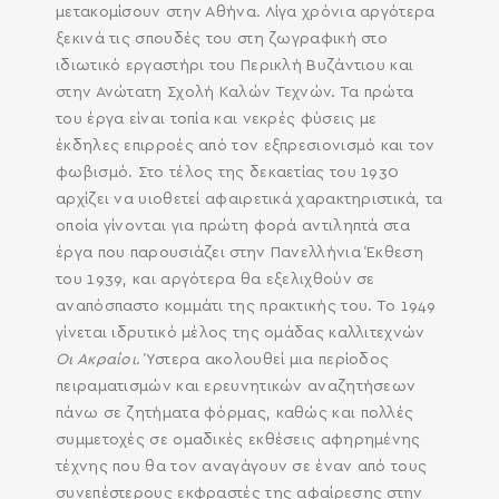
μετακομίσουν στην Αθήνα. Λίγα χρόνια αργότερα
ξεκινά τις σπουδές του στη ζωγραφική στο
ιδιωτικό εργαστήρι του Περικλή Βυζάντιου και
στην Ανώτατη Σχολή Καλών Τεχνών. Τα πρώτα
του έργα είναι τοπία και νεκρές φύσεις με
έκδηλες επιρροές από τον εξπρεσιονισμό και τον
φωβισμό. Στο τέλος της δεκαετίας του 1930
αρχίζει να υιοθετεί αφαιρετικά χαρακτηριστικά, τα
οποία γίνονται για πρώτη φορά αντιληπτά στα
έργα που παρουσιάζει στην Πανελλήνια Έκθεση
του 1939, και αργότερα θα εξελιχθούν σε
αναπόσπαστο κομμάτι της πρακτικής του. Το 1949
γίνεται ιδρυτικό μέλος της ομάδας καλλιτεχνών
Οι Ακραίοι
. Ύστερα ακολουθεί μια περίοδος
πειραματισμών και ερευνητικών αναζητήσεων
πάνω σε ζητήματα φόρμας, καθώς και πολλές
συμμετοχές σε ομαδικές εκθέσεις αφηρημένης
τέχνης που θα τον αναγάγουν σε έναν από τους
συνεπέστερους εκφραστές της αφαίρεσης στην