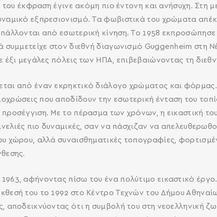
κή του έκφραση έγινε ακόμη πιο έντονη και ανήσυχη. Στη
δυναμικό εξπρεσιονισμό. Τα φωβιστικά του χρώματα απέ
 πάλλονται από εσωτερική κίνηση. Το 1958 εκπροσώπησε 
ιά συμμετείχε στον διεθνή διαγωνισμό Guggenheim στη Ν
ε έξι μεγάλες πόλεις των ΗΠΑ, επιβεβαιώνοντας τη διεθν
ται από έναν εκρηκτικό διάλογο χρώματος και φόρμας. 
οχρώσεις που αποδίδουν την εσωτερική ένταση του τοπίο
 προσέγγιση. Με το πέρασμα των χρόνων, η εικαστική τ
πινελιές πιο δυναμικές, σαν να πάσχιζαν να απελευθερωθο
ου χώρου, αλλά συναισθηματικές τοπογραφίες, φορτισμέν
νθεσης.
1963, αφήνοντας πίσω του ένα πολύτιμο εικαστικό έργο
κθεσή του το 1992 στο Κέντρο Τεχνών του Δήμου Αθηναίων
ς, αποδεικνύοντας ότι η συμβολή του στη νεοελληνική ζ