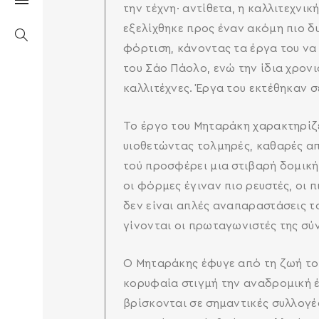
την τέχνη· αντίθετα, η καλλιτεχνι
εξελίχθηκε προς έναν ακόμη πιο 
φόρτιση, κάνοντας τα έργα του να
του Σάο Πάολο, ενώ την ίδια χρον
καλλιτέχνες. Έργα του εκτέθηκαν σ
Το έργο του Μηταράκη χαρακτηρίζε
υιοθετώντας τολμηρές, καθαρές απ
τού προσφέρει μια στιβαρή δομική
οι φόρμες έγιναν πιο ρευστές, οι 
δεν είναι απλές αναπαραστάσεις τ
γίνονται οι πρωταγωνιστές της σύ
Ο Μηταράκης έφυγε από τη ζωή το 
κορυφαία στιγμή την αναδρομική έ
βρίσκονται σε σημαντικές συλλογέ