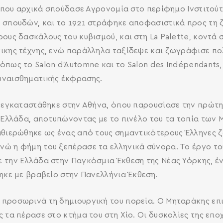
 όπου αρχικά σπούδασε Αγρονομία στο περίφημο Ινστιτούτ
 σπουδών, και το 1921 στράφηκε αποφασιστικά προς τη 
ους δασκάλους του κυβισμού, και στη La Palette, κοντά στ
ικης τέχνης, ενώ παράλληλα ταξίδεψε και ζωγράφισε πολ
όπως το Salon d’Automne και το Salon des Indépendants
υναισθηματικής έκφρασης.
ι εγκαταστάθηκε στην Αθήνα, όπου παρουσίασε την πρώτη
 Ελλάδα, αποτυπώνοντας με το πινέλο του τα τοπία των Μ
αθιερώθηκε ως ένας από τους σημαντικότερους Έλληνες 
ώ η φήμη του ξεπέρασε τα ελληνικά σύνορα. Το έργο του 
 την Ελλάδα στην Παγκόσμια Έκθεση της Νέας Υόρκης, έν
ηκε με βραβείο στην Πανελλήνια Έκθεση.
SEARCH AND PRESS ENTER
 προσωρινά τη δημιουργική του πορεία. Ο Μηταράκης επ
ς τα πέρασε στο κτήμα του στη Χίο. Οι δυσκολίες της επ