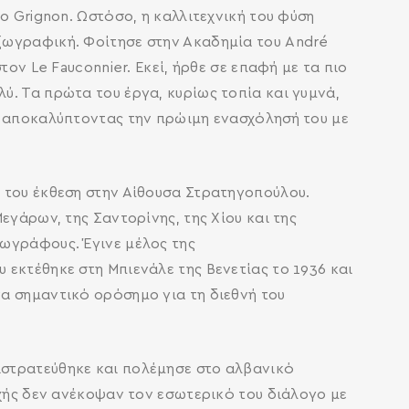
ο Grignon. Ωστόσο, η καλλιτεχνική του φύση
ζωγραφική. Φοίτησε στην Ακαδημία του André
ον Le Fauconnier. Εκεί, ήρθε σε επαφή με τα πιο
ύ. Τα πρώτα του έργα, κυρίως τοπία και γυμνά,
, αποκαλύπτοντας την πρώιμη ενασχόλησή του με
 του έκθεση στην Αίθουσα Στρατηγοπούλου.
εγάρων, της Σαντορίνης, της Χίου και της
ζωγράφους. Έγινε μέλος της
εκτέθηκε στη Μπιενάλε της Βενετίας το 1936 και
α σημαντικό ορόσημο για τη διεθνή του
ιστρατεύθηκε και πολέμησε στο αλβανικό
οχής δεν ανέκοψαν τον εσωτερικό του διάλογο με