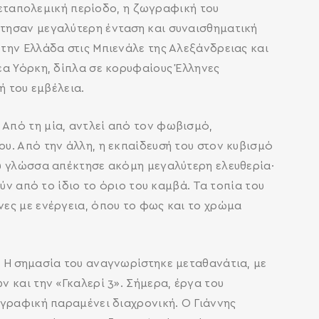
 μεταπολεμική περίοδο, η ζωγραφική του
κτησαν μεγαλύτερη ένταση και συναισθηματική
την Ελλάδα στις Μπιενάλε της Αλεξάνδρειας και
έα Υόρκη, δίπλα σε κορυφαίους Έλληνες
ή του εμβέλεια.
Από τη μία, αντλεί από τον φωβισμό,
υ. Από την άλλη, η εκπαίδευσή του στον κυβισμό
ου γλώσσα απέκτησε ακόμη μεγαλύτερη ελευθερία·
ύν από το ίδιο το όριο του καμβά. Τα τοπία του
ες με ενέργεια, όπου το φως και το χρώμα
. Η σημασία του αναγνωρίστηκε μεταθανάτια, με
 και την «Γκαλερί 3». Σήμερα, έργα του
ωγραφική παραμένει διαχρονική. Ο Γιάννης