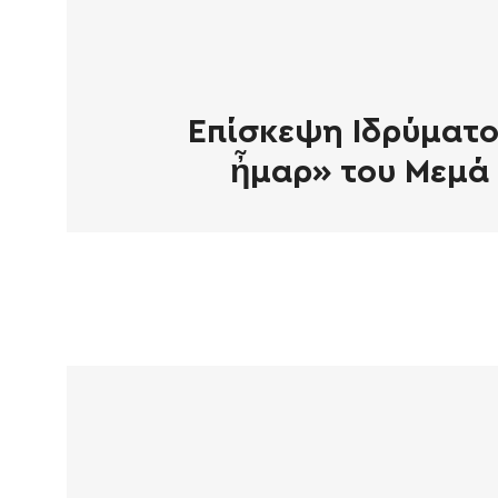
Επίσκεψη Ιδρύματο
ἦμαρ» του Μεμά 