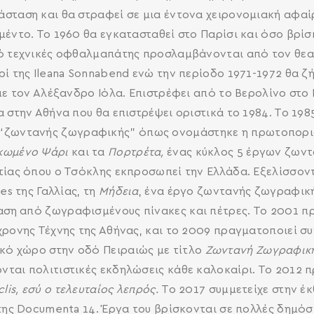
σταση και θα στραφεί σε μια έντονα χειρονομιακή αφαί
έντο. Το 1960 θα εγκατασταθεί στο Παρίσι και όσο βρίσκε
ό τεχνικές οφθαλμαπάτης προσλαμβάνονται από τον θεατ
SEARCH AND PRESS ENTER
ρί της Ileana Sonnabend ενώ την περίοδο 1971-1972 θα
με τον Αλέξανδρο Ιόλα. Επιστρέφει από το Βερολίνο στο 
α στην Αθήνα που θα επιστρέψει οριστικά το 1984. Το 1
 “ζωντανής ζωγραφικής” όπως ονομάστηκε η πρωτοπορ
κωμένο Ψάρι
και τα
Πορτρέτα,
ένας κύκλος 5 έργων ζων
τίας όπου ο Τσόκλης εκπροσωπεί την Ελλάδα. Εξελίσσοντ
es της Γαλλίας, τη
Μήδεια
, ένα έργο ζωντανής ζωγραφικ
ση από ζωγραφισμένους πίνακες και πέτρες. Το 2001 π
χρονης Τέχνης της Αθήνας, και το 2009 πραγματοποιεί 
ό χώρο στην οδό Πειραιώς με τίτλο
Ζωντανή Ζωγραφικ
ται πολιτιστικές εκδηλώσεις κάθε καλοκαίρι. Το 2012 
clis, εσύ ο τελευταίος λεπρός.
Το 2017 συμμετείχε στην έ
της Documenta 14. Έργα του βρίσκονται σε πολλές δημόσι