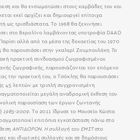
ρεση και θα ενσωματώσει στους καμβάδες του και
ται εκεί αρχίζει και δημιουργεί επίτοιχα
ή ως τρισδιάστατα. Το 1968 θα ξεκινήσει
 ζήσει στο Βερολίνο λαμβάνοντας υποτροφία DAAD
Παρίσι αλλά από τα μέσα της δεκαετίας του 1970
985 θα παρουσιάσει στην γκαλερί Ζουμπουλάκη
Το
ιακή πρακτική συνδυασμού ζωγραφισμένου
τανής ζωγραφικής, παρουσιάζονται τον επόμενο
ας την πρακτική του, ο Τσόκλης θα παρουσιάσει
ής 45 λεπτών με τριπλή συγχρονισμένη
ραγματοποιείται μεγάλη αναδρομική έκθεση του
συνολική παρουσίαση των έργων ζωντανής
ή 1985-2009.
Το 2011 ίδρυσε το Μουσείο Κώστα
πραγματοποιεί επιτόπια εγκατάσταση πάνω στο
κθεση
ΑΝΤΙΔΩΡΟΝ. Η συλλογή του ΕΜΣΤ
στο
ες και ιδιωτικές συλλογές και σε δημόσιους