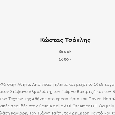
Κώστας Τσόκλης
Greek
1930 -
30 στην Αθήνα. Από νεαρή ηλικία και μέχρι το 1948 εργ
τον Στέφανο Αλμαλιώτη, τον Γιώργο Βακιρτζή και τον Β
ών Τεχνών της Αθήνας στο εργαστήριο του Γιάννη Μόραλη 
κές σπουδές στην Scuola delle Arti Ornamentali. Θα μείν
άση Κανιάρη, τον Γιάννη Γαΐτη, τον Δημήτρη Κοντό και 