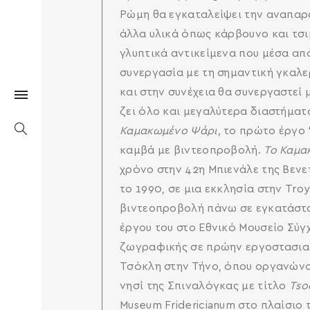
Ρώμη θα εγκαταλείψει την αναπαρά
άλλα υλικά όπως κάρβουνο και τσιμ
γλυπτικά αντικείμενα που μέσα απ
συνεργασία με τη σημαντική γκαλε
και στην συνέχεια θα συνεργαστεί 
ζει όλο και μεγαλύτερα διαστήματ
Καμακωμένο Ψάρι,
το πρώτο έργο
καμβά με βιντεοπροβολή.
Το Καμα
χρόνο στην 42η Μπιενάλε της Βενε
το 1990, σε μια εκκλησία στην Troy
βιντεοπροβολή πάνω σε εγκατάστα
έργου του στο Εθνικό Μουσείο Σύγ
ζωγραφικής σε πρώην εργοστασιακ
Τσόκλη στην Τήνο, όπου οργανώνον
νησί της Σπιναλόγκας με τίτλο
Τso
Museum Fridericianum στο πλαίσιο 