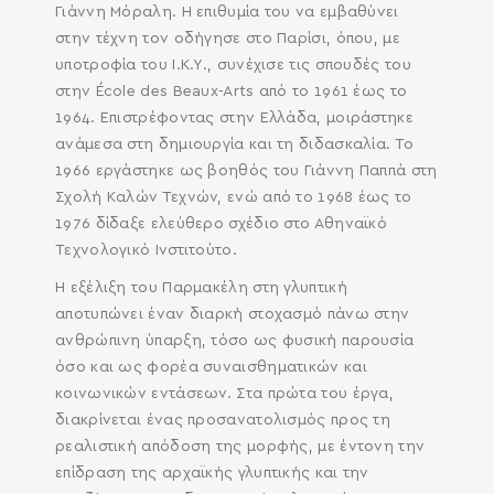
Γιάννη Μόραλη. Η επιθυμία του να εμβαθύνει
στην τέχνη τον οδήγησε στο Παρίσι, όπου, με
υποτροφία του Ι.Κ.Υ., συνέχισε τις σπουδές του
στην École des Beaux-Arts από το 1961 έως το
1964. Επιστρέφοντας στην Ελλάδα, μοιράστηκε
ανάμεσα στη δημιουργία και τη διδασκαλία. Το
1966 εργάστηκε ως βοηθός του Γιάννη Παππά στη
Σχολή Καλών Τεχνών, ενώ από το 1968 έως το
1976 δίδαξε ελεύθερο σχέδιο στο Αθηναϊκό
Τεχνολογικό Ινστιτούτο.
Η εξέλιξη του Παρμακέλη στη γλυπτική
αποτυπώνει έναν διαρκή στοχασμό πάνω στην
ανθρώπινη ύπαρξη, τόσο ως φυσική παρουσία
όσο και ως φορέα συναισθηματικών και
κοινωνικών εντάσεων. Στα πρώτα του έργα,
διακρίνεται ένας προσανατολισμός προς τη
ρεαλιστική απόδοση της μορφής, με έντονη την
επίδραση της αρχαϊκής γλυπτικής και την