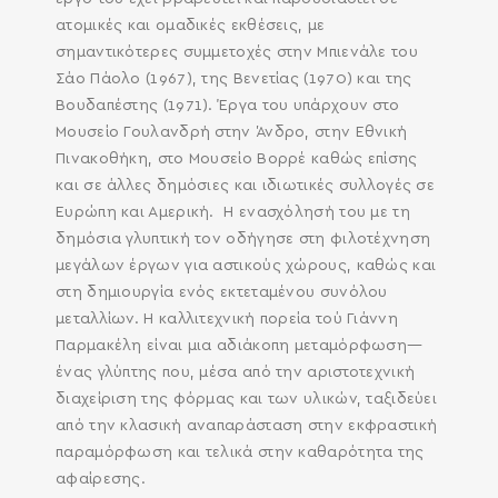
ατομικές και ομαδικές εκθέσεις, με
σημαντικότερες συμμετοχές στην Μπιενάλε του
Σάο Πάολο (1967), της Βενετίας (1970) και της
Βουδαπέστης (1971). Έργα του υπάρχουν στο
Μουσείο Γουλανδρή στην Άνδρο, στην Εθνική
Πινακοθήκη, στο Μουσείο Βορρέ καθώς επίσης
και σε άλλες δημόσιες και ιδιωτικές συλλογές σε
Ευρώπη και Αμερική. Η ενασχόλησή του με τη
δημόσια γλυπτική τον οδήγησε στη φιλοτέχνηση
μεγάλων έργων για αστικούς χώρους, καθώς και
στη δημιουργία ενός εκτεταμένου συνόλου
μεταλλίων. Η καλλιτεχνική πορεία τού Γιάννη
Παρμακέλη είναι μια αδιάκοπη μεταμόρφωση—
ένας γλύπτης που, μέσα από την αριστοτεχνική
διαχείριση της φόρμας και των υλικών, ταξιδεύει
από την κλασική αναπαράσταση στην εκφραστική
παραμόρφωση και τελικά στην καθαρότητα της
αφαίρεσης.