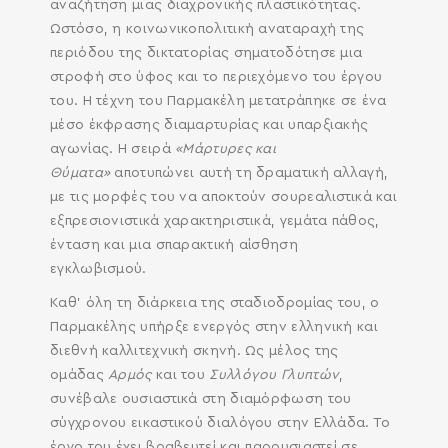
αναζήτηση μιας διαχρονικής πλαστικότητας.
Ωστόσο, η κοινωνικοπολιτική αναταραχή της
περιόδου της δικτατορίας σηματοδότησε μια
SEARCH AND PRESS ENTER
στροφή στο ύφος και το περιεχόμενο του έργου
του. Η τέχνη του Παρμακέλη μετατράπηκε σε ένα
μέσο έκφρασης διαμαρτυρίας και υπαρξιακής
αγωνίας. Η σειρά
«Μάρτυρες και
Θύματα»
αποτυπώνει αυτή τη δραματική αλλαγή,
με τις μορφές του να αποκτούν σουρεαλιστικά και
εξπρεσιονιστικά χαρακτηριστικά, γεμάτα πάθος,
ένταση και μια σπαρακτική αίσθηση
εγκλωβισμού.
Καθ’ όλη τη διάρκεια της σταδιοδρομίας του, ο
Παρμακέλης υπήρξε ενεργός στην ελληνική και
διεθνή καλλιτεχνική σκηνή. Ως μέλος της
ομάδας
Αρμός
και του
Συλλόγου Γλυπτών
,
συνέβαλε ουσιαστικά στη διαμόρφωση του
σύγχρονου εικαστικού διαλόγου στην Ελλάδα. Το
έργο του έχει βραβευτεί και παρουσιαστεί σε