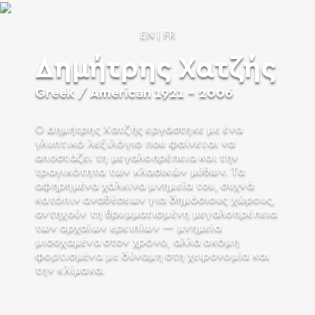
EN
|
FR
Δημήτρης Χατζής
Greek / American
1921 - 2006
Ο Δημήτρης Χατζής εργάστηκε με ένα
γλυπτικό λεξιλόγιο που φαίνεται να
αποστάζει τη μεγαλοπρέπεια και την
τραγικότητα των κλασικών μύθων. Τα
αφηρημένα χάλκινα μνημεία του, συχνά
κατόπιν αναθέσεων για δημόσιους χώρους,
αντηχούν τη θρυμματισμένη μεγαλοπρέπεια
των αρχαίων ερειπίων — μνημεία
μισοχαμένα στον χρόνο, αλλά ακόμη
φορτισμένα με δύναμη στη χειρονομία και
την κλίμακα.