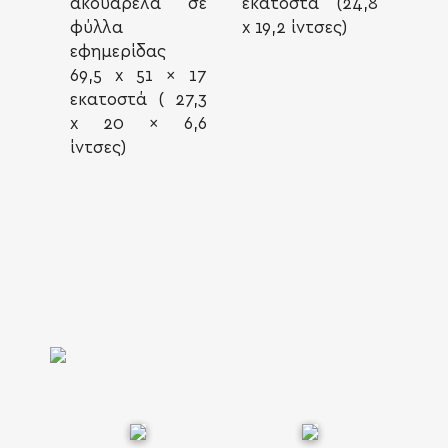
ακουαρέλα σε
εκατοστά (24,8
φύλλα
x 19,2 ίντσες)
εφημερίδας
69,5 x 51 x 17
εκατοστά ( 27,3
x 20 x 6,6
ίντσες)