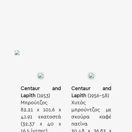
Centaur and
Centaur and
Lapith
(1953)
Lapith
(1956-58)
Μπρούτζος
Χυτός
82.21 x 101.6 x
μπρούντζος με
41.91 εκατοστά
σκούρα καφέ
(32.37 x 40 x
πατίνα
16.5 ίντσες)
30.48 x 36.83 x