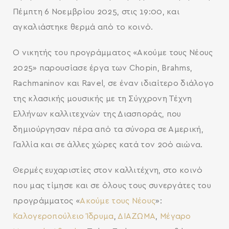
Πέμπτη 6 Νοεμβρίου 2025, στις 19:00, και
αγκαλιάστηκε θερμά από το κοινό.
Ο νικητής του προγράμματος «Ακούμε τους Νέους
2025» παρουσίασε έργα των Chopin, Brahms,
SEARCH AND PRESS ENTER
Rachmaninov και Ravel, σε έναν ιδιαίτερο διάλογο
της κλασικής μουσικής με τη Σύγχρονη Τέχνη
Ελλήνων καλλιτεχνών της Διασποράς, που
δημιούργησαν πέρα από τα σύνορα σε Αμερική,
Γαλλία και σε άλλες χώρες κατά τον 20ό αιώνα.
Θερμές ευχαριστίες στον καλλιτέχνη, στο κοινό
που μας τίμησε και σε όλους τους συνεργάτες του
προγράμματος «
Ακούμε τους Νέους
»:
Καλογεροπούλειο Ίδρυμα
,
ΔΙΑΖΩΜΑ
,
Μέγαρο