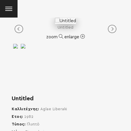
Untitled
zoom
enlarge
Untitled
Καλλιτέχνης
Aglae Liberaki
Έτος
1982
Τύπος
Γλυπτό
SEARCH AND PRESS ENTER