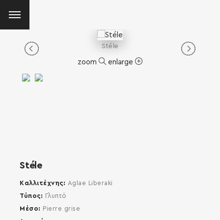
Stéle
zoom
enlarge
Stéle
Καλλιτέχνης
Aglae Liberaki
Τύπος
Γλυπτό
Μέσο
Pierre grise
SEARCH AND PRESS ENTER