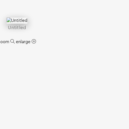
Untitled
zoom
enlarge