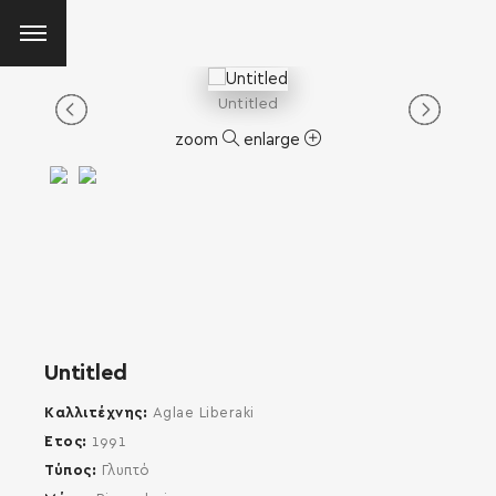
Untitled
zoom
enlarge
Untitled
Καλλιτέχνης
Aglae Liberaki
Έτος
1991
Τύπος
Γλυπτό
SEARCH AND PRESS ENTER