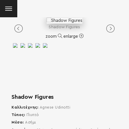
Shadow Figures
zoom
enlarge
Shadow Figures
Καλλιτέχνης
Agnese Udinotti
Τύπος
Γλυπτό
Μέσο
Ασήμι
SEARCH AND PRESS ENTER