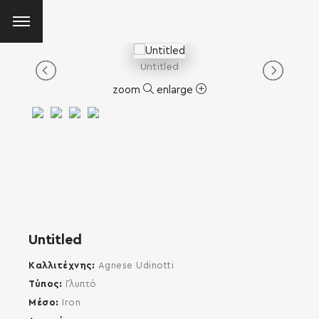
Untitled
zoom
enlarge
Untitled
Καλλιτέχνης
Agnese Udinotti
Τύπος
Γλυπτό
Μέσο
Iron
SEARCH AND PRESS ENTER