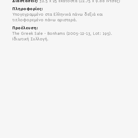
Διαστάσεις
32.5 x 25 εκατοστά (12.75 x 9.88 ίντσες)
Πληροφορίες
Υπογεγραμμένο στα Ελληνικά πάνω δεξιά και
τιτλοφορεμένο πάνω αριστερά.
Προέλευση
The Greek Sale - Bonhams (2005-12-13, Lot: 195).
Ιδιωτική Συλλογή.