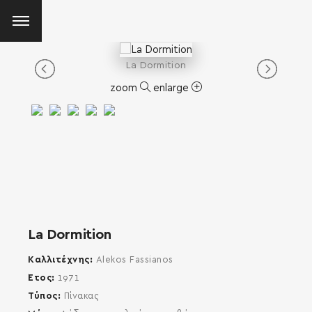
La Dormition
zoom
enlarge
La Dormition
Καλλιτέχνης
Alekos Fassianos
Έτος
1971
Τύπος
Πίνακας
SEARCH AND PRESS ENTER