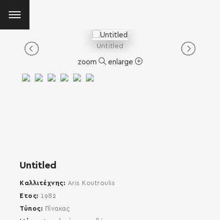
Untitled
zoom
enlarge
Untitled
Καλλιτέχνης
Aris Koutroulis
Έτος
1982
Τύπος
Πίνακας
SEARCH AND PRESS ENTER