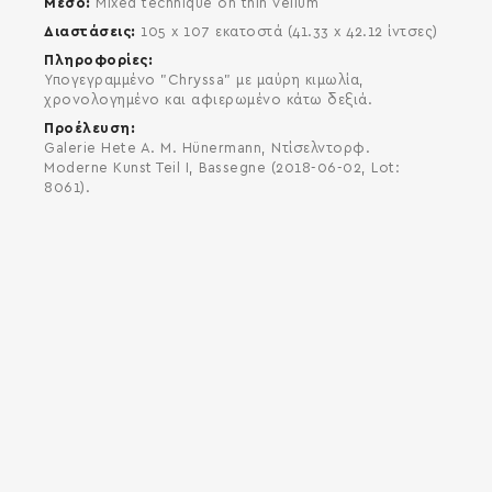
Μέσο
Mixed technique on thin vellum
Διαστάσεις
105 x 107 εκατοστά (41.33 x 42.12 ίντσες)
Πληροφορίες
Υπογεγραμμένο "Chryssa" με μαύρη κιμωλία,
χρονολογημένο και αφιερωμένο κάτω δεξιά.
Προέλευση
Galerie Hete A. M. Hünermann, Ντίσελντορφ.
Moderne Kunst Teil I, Bassegne (2018-06-02, Lot:
8061).