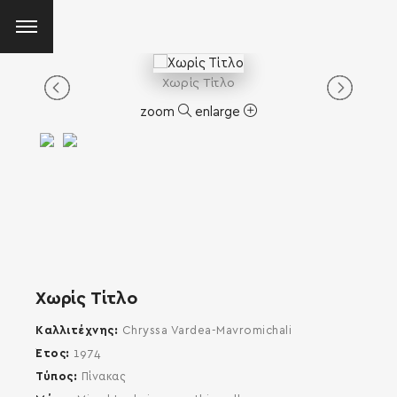
Χωρίς Τίτλο
zoom
enlarge
Χωρίς Τίτλο
Καλλιτέχνης
Chryssa Vardea-Mavromichali
Έτος
1974
Τύπος
Πίνακας
SEARCH AND PRESS ENTER