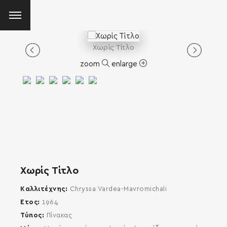
Χωρίς Τίτλο
zoom
enlarge
Χωρίς Τίτλο
Καλλιτέχνης
Chryssa Vardea-Mavromichali
Έτος
1964
Τύπος
Πίνακας
SEARCH AND PRESS ENTER