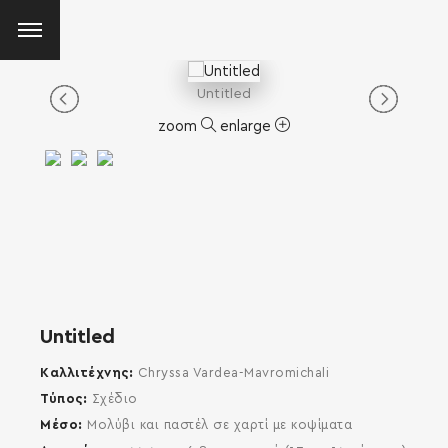
Untitled
zoom
enlarge
Untitled
Καλλιτέχνης
Chryssa Vardea-Mavromichali
Τύπος
Σχέδιο
Μέσο
Μολύβι και παστέλ σε χαρτί με κοψίματα
SEARCH AND PRESS ENTER