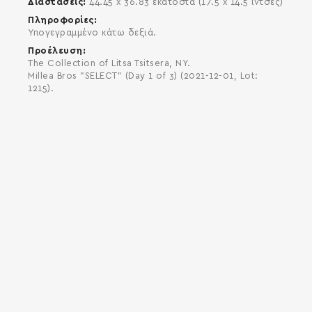
Διαστάσεις
44.45 x 36.83 εκατοστά (17.5 x 14.5 ίντσες)
Πληροφορίες
Υπογεγραμμένο κάτω δεξιά.
Προέλευση
The Collection of Litsa Tsitsera, NY.
Millea Bros "SELECT" (Day 1 of 3) (2021-12-01, Lot:
1215).