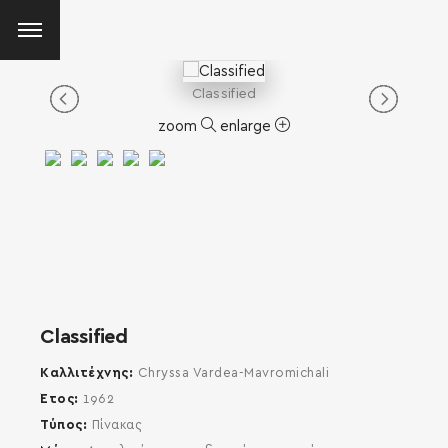
Classified
zoom
enlarge
Classified
Καλλιτέχνης
Chryssa Vardea-Mavromichali
Έτος
1962
Τύπος
Πίνακας
SEARCH AND PRESS ENTER