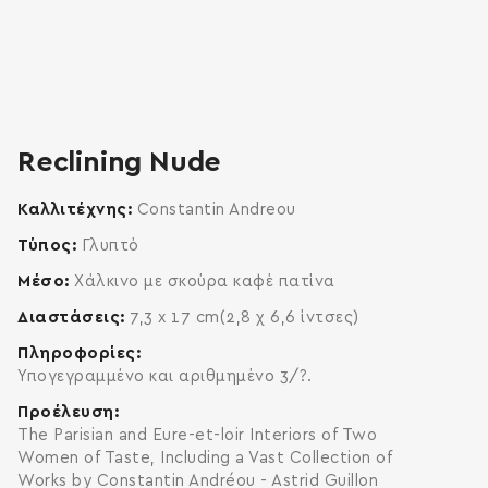
zoom
enlarge
Reclining Nude
Καλλιτέχνης
Constantin Andreou
Τύπος
Γλυπτό
Μέσο
Χάλκινο με σκούρα καφέ πατίνα
Διαστάσεις
7,3 x 17 cm(2,8 χ 6,6 ίντσες)
Πληροφορίες
Υπογεγραμμένο και αριθμημένο 3/?.
Προέλευση
The Parisian and Eure-et-loir Interiors of Two
Women of Taste, Including a Vast Collection of
Works by Constantin Andréou - Astrid Guillon