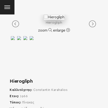
Hierogliph
zoom
enlarge
Hierogliph
Καλλιτέχνης
Constantin Karahalios
Έτος
1966
Τύπος
Πίνακας
SEARCH AND PRESS ENTER