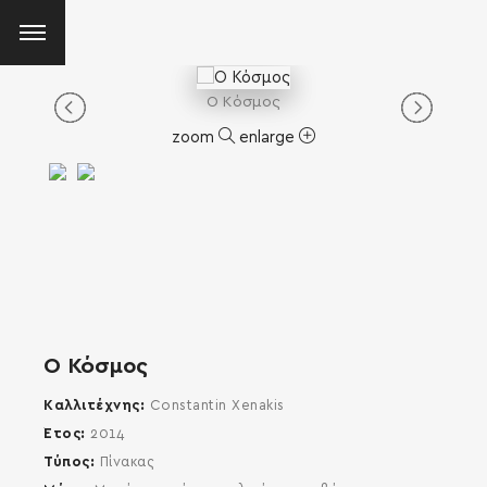
O Κόσμος
zoom
enlarge
O Κόσμος
Καλλιτέχνης
Constantin Xenakis
Έτος
2014
Τύπος
Πίνακας
SEARCH AND PRESS ENTER