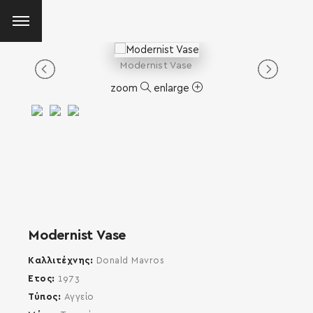
Modernist Vase
zoom
enlarge
Modernist Vase
Καλλιτέχνης
Donald Mavros
Έτος
1973
Τύπος
Αγγείο
SEARCH AND PRESS ENTER