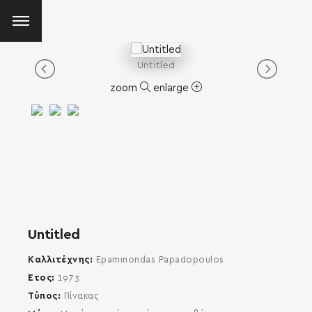
Untitled
zoom
enlarge
Untitled
Καλλιτέχνης
Epaminondas Papadopoulos
Έτος
1973
Τύπος
Πίνακας
SEARCH AND PRESS ENTER