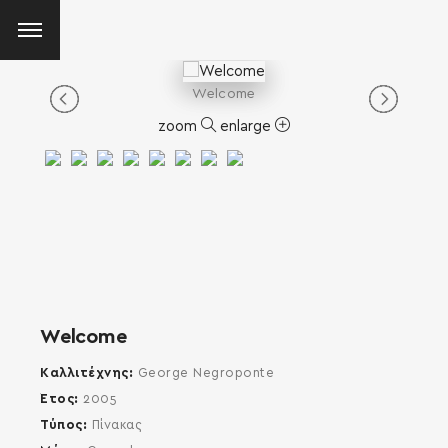
Welcome
zoom
enlarge
Welcome
Καλλιτέχνης
George Negroponte
Έτος
2005
Τύπος
Πίνακας
SEARCH AND PRESS ENTER