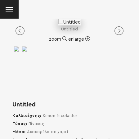
Untitled
zoom
enlarge
Untitled
Καλλιτέχνης
Kimon Nicolaides
Τύπος
Πίνακας
Μέσο
Ακουαρέλα σε χαρτί
SEARCH AND PRESS ENTER