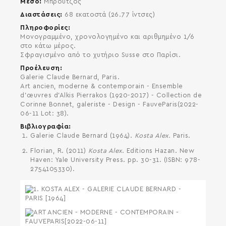
Μέσο
Μπρούτζος
Διαστάσεις
68 εκατοστά (26.77 ίντσες)
SEARCH AND PRESS ENTER
Πληροφορίες
Μονογραμμένο, χρονολογημένο και αριθμημένο 1/6
στο κάτω μέρος.
Σφραγισμένο από το χυτήριο Susse στο Παρίσι.
Προέλευση
Galerie Claude Bernard, Paris.
Art ancien, moderne & contemporain - Ensemble
d’œuvres d’Alkis Pierrakos (1920-2017) - Collection de
Corinne Bonnet, galeriste - Design - FauveParis(2022-
06-11 Lot: 38).
Βιβλιογραφία
Galerie Claude Bernard (1964).
Kosta Alex.
Paris.
Florian, R. (2011)
Kosta Alex
. Editions Hazan. New
Haven: Yale University Press. pp. 30-31. (ISBN: 978-
2754105330).