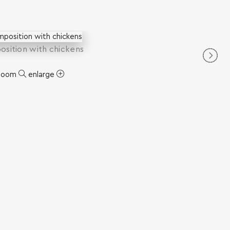
sition with chickens
zoom
enlarge