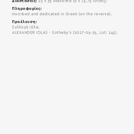
Διαστάσεις
23 x 35 εκατοστά (9 x 13.75 ίντσες)
Πληροφορίες
Ιnscribed and dedicated in Greek (on the reverse).
Προέλευση
Συλλογή Ιόλα.
ALEXANDER IOLAS - Sotheby's (2017-05-25, Lot: 145).