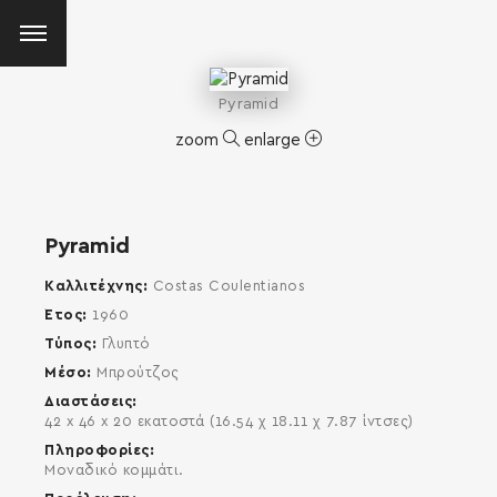
Pyramid
zoom
enlarge
Pyramid
Καλλιτέχνης
Costas Coulentianos
Έτος
1960
Τύπος
Γλυπτό
Μέσο
Μπρούτζος
Διαστάσεις
42 x 46 x 20 εκατοστά (16.54 χ 18.11 χ 7.87 ίντσες)
Πληροφορίες
Μοναδικό κομμάτι.
SEARCH AND PRESS ENTER