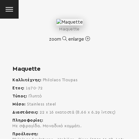
Maquette
zoom
enlarge
Maquette
Καλλιτέχνης
Philolaos Tloupas
Έτος
1970-72
Τύπος
Γλυπτό
Μέσο
Stainless steel
Διαστάσεις
22 x 16 εκατοστά (8.66 x 6.29 ίντσες)
Πληροφορίες
Με σφραγίδα. Μοναδικό κομμάτι.
Προέλευση
SEARCH AND PRESS ENTER