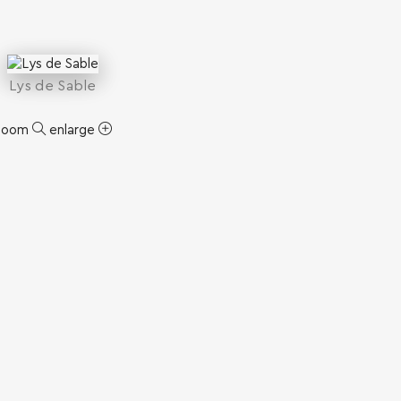
Lys de Sable
zoom
enlarge