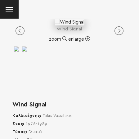
Wind Signal
zoom
enlarge
Wind Signal
Καλλιτέχνης
Takis Vassilakis
Έτος
1976-1989
Τύπος
Γλυπτό
SEARCH AND PRESS ENTER