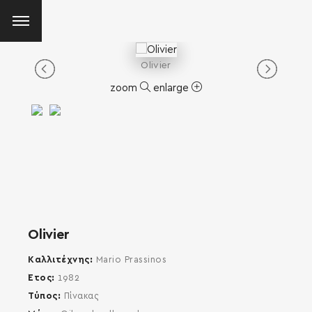
Olivier
zoom
enlarge
Olivier
Καλλιτέχνης
Mario Prassinos
Έτος
1982
Τύπος
Πίνακας
SEARCH AND PRESS ENTER