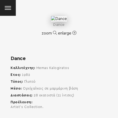
Dance
zoom
enlarge
Dance
Καλλιτέχνης
Memas Kalogiratos
Έτος
1982
Τύπος
Γλυπτό
Μέσο
Ορείχαλκος σε μαρμάρινη βάση
Διαστάσεις
28 εκατοστά (11 ίντσες)
Προέλευση
Artist's Collection.
SEARCH AND PRESS ENTER