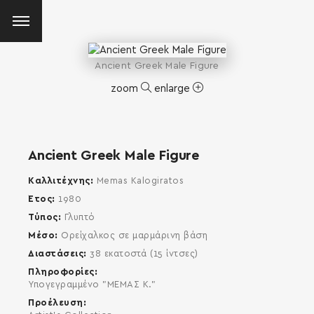
Ancient Greek Male Figure
zoom
enlarge
Ancient Greek Male Figure
Καλλιτέχνης
Memas Kalogiratos
Έτος
1980
Τύπος
Γλυπτό
Μέσο
Ορείχαλκος σε μαρμάρινη βάση
Διαστάσεις
38 εκατοστά (15 ίντσες)
Πληροφορίες
Υπογεγραμμένο "ΜΕΜΑΣ Κ."
Προέλευση
SEARCH AND PRESS ENTER